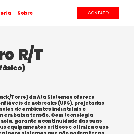
oria
Sobre
CONTATO
ro R/T
fásico)
(Rack/Torre) da Ata Sistemas oferece
onfiáveis de nobreaks (UPS), projetadas
ncias de ambientes industriais e
m em baixa tensão. Com tecnologia
ência, garante a continuidade das suas
us equipamentos críticos e otimiza o uso
deal para sistemas que não podem ter as