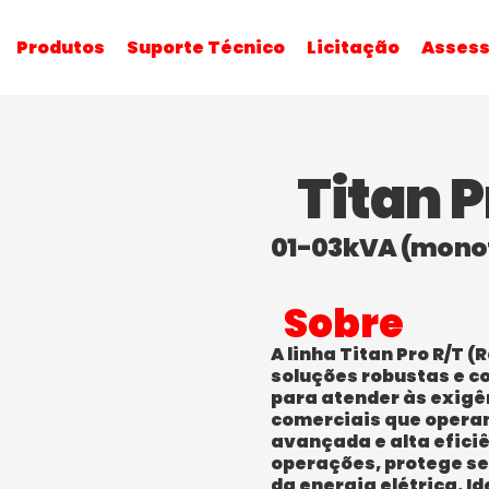
Produtos
Suporte Técnico
Licitação
Assess
Titan P
01-03kVA (mono
Sobre
A linha Titan Pro R/T 
soluções robustas e c
para atender às exigê
comerciais que opera
avançada e alta efici
operações, protege se
da energia elétrica. I